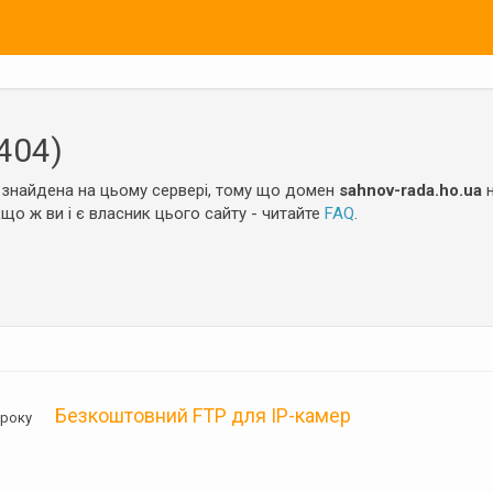
404)
 знайдена на цьому сервері, тому що домен
sahnov-rada.ho.ua
н
кщо ж ви і є власник цього сайту - читайте
FAQ
.
Безкоштовний FTP для IP-камер
05 року