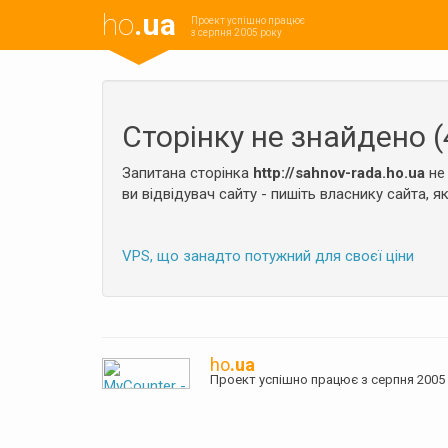
ho
.ua
Проект успішно працює
з серпня 2005 року
Сторінку не знайдено (
Запитана сторінка
http://sahnov-rada.ho.ua
не
ви відвідувач сайту - пишіть власнику сайта, я
VPS, що занадто потужний для своєї ціни
ho
.ua
Проект успішно працює з серпня 20